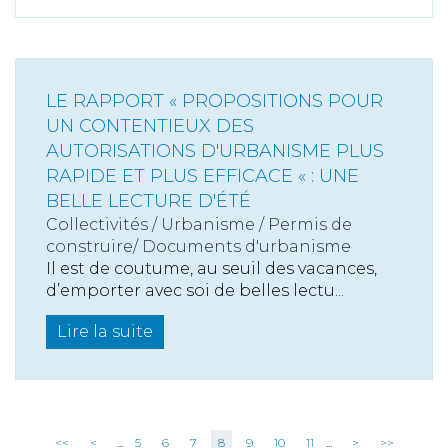
LE RAPPORT « PROPOSITIONS POUR
UN CONTENTIEUX DES
AUTORISATIONS D'URBANISME PLUS
RAPIDE ET PLUS EFFICACE « : UNE
BELLE LECTURE D'ÉTÉ
Collectivités
/
Urbanisme
/
Permis de
construire/ Documents d'urbanisme
Il est de coutume, au seuil des vacances,
d’emporter avec soi de belles lectu...
Lire la suite
<<
<
...
5
6
7
8
9
10
11
...
>
>>