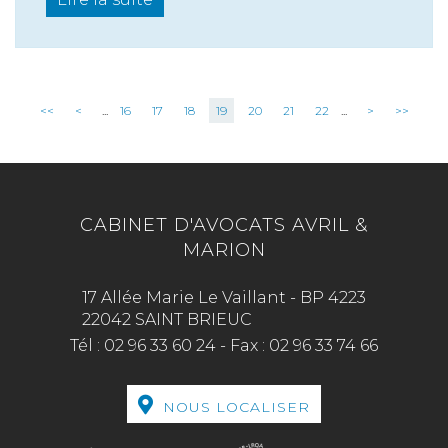
<<
<
...
16
17
18
19
20
21
22
...
>
>>
CABINET D'AVOCATS AVRIL &
MARION
17 Allée Marie Le Vaillant - BP 4223
22042 SAINT BRIEUC
Tél :
02 96 33 60 24
-
Fax :
02 96 33 74 66
NOUS LOCALISER