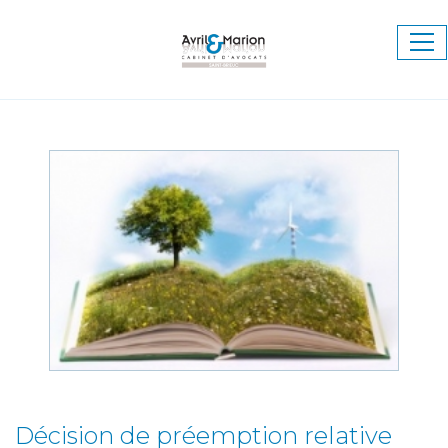
Ouv
le
me
Décision de préemption relative