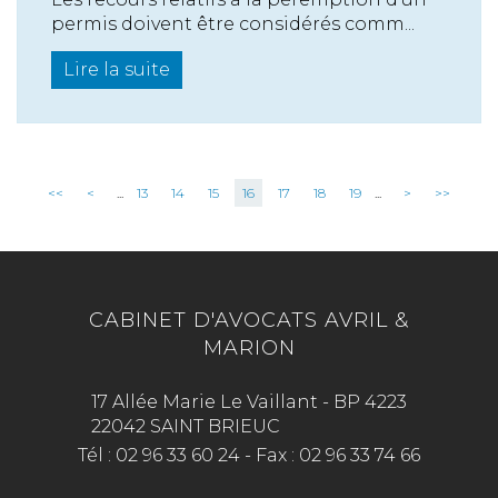
permis doivent être considérés comm...
Lire la suite
<<
<
...
13
14
15
16
17
18
19
...
>
>>
CABINET D'AVOCATS AVRIL &
MARION
17 Allée Marie Le Vaillant - BP 4223
22042 SAINT BRIEUC
Tél :
02 96 33 60 24
-
Fax :
02 96 33 74 66