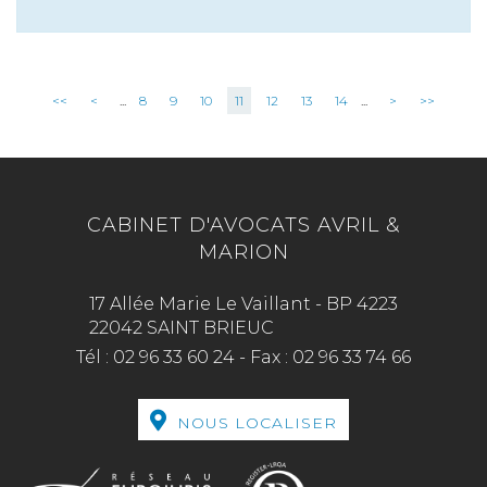
<<
<
...
8
9
10
11
12
13
14
...
>
>>
CABINET D'AVOCATS AVRIL &
MARION
17 Allée Marie Le Vaillant - BP 4223
22042 SAINT BRIEUC
Tél :
02 96 33 60 24
-
Fax :
02 96 33 74 66
NOUS LOCALISER