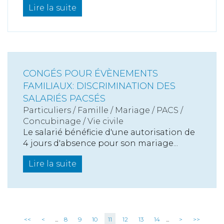
Lire la suite
CONGÉS POUR ÉVÈNEMENTS
FAMILIAUX: DISCRIMINATION DES
SALARIÉS PACSÉS
Particuliers
/
Famille
/
Mariage / PACS /
Concubinage / Vie civile
Le salarié bénéficie d'une autorisation de
4 jours d'absence pour son mariage...
Lire la suite
<<
<
...
8
9
10
11
12
13
14
...
>
>>