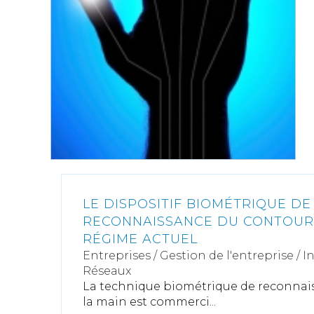
LE DISPOSITIF BIOMÉTRIQUE DE
RECONNAISSANCE DU CONTOUR 
RÉGIME ACTUEL
Entreprises
/
Gestion de l'entreprise
/
I
Réseaux
La technique biométrique de reconnai
la main est commerci...