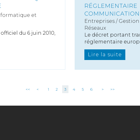
E
RÉGLEMENTAIRE
COMMUNICATION
nformatique et
Entreprises
/
Gestion 
Réseaux
fficiel du 6 juin 2010,
Le décret portant tr
réglementaire europé
Lire la suite
<<
<
1
2
3
4
5
6
>
>>