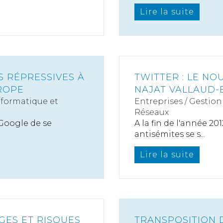
Lire la suite
S RÉPRESSIVES À
TWITTER : LE NO
ROPE
NAJAT VALLAUD
nformatique et
Entreprises
/
Gestion 
Réseaux
Google de se
A la fin de l'année 2
antisémites se s...
Lire la suite
GES ET RISQUES
TRANSPOSITION