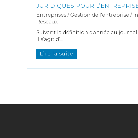
JURIDIQUES POUR L’ENTREPRIS
Entreprises
/
Gestion de l'entreprise
/
I
Réseaux
Suivant la définition donnée au journal o
il s’agit d’...
Lire la suite