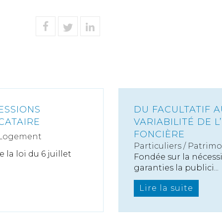
ESSIONS
DU FACULTATIF A
CATAIRE
VARIABILITÉ DE 
FONCIÈRE
 Logement
Particuliers
/
Patrimo
e la loi du 6 juillet
Fondée sur la nécessit
garanties la publici...
Lire la suite