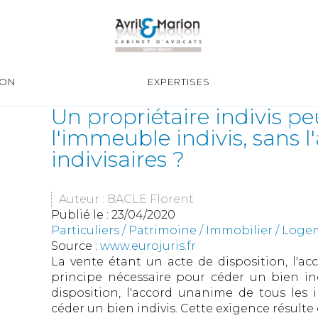
ION
EXPERTISES
Un propriétaire indivis pe
l'immeuble indivis, sans l
indivisaires ?
Auteur : BACLE Florent
Publié le :
23/04/2020
Particuliers
/
Patrimoine
/
Immobilier / Log
Source :
www.eurojuris.fr
La vente étant un acte de disposition, l'ac
principe nécessaire pour céder un bien in
disposition, l'accord unanime de tous les i
céder un bien indivis. Cette exigence résulte de