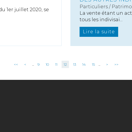
Particuliers
/
Patrimo
 1er juillet 2020, se
La vente étant un act
tous les indivisai...
Lire la suite
<<
<
...
9
10
11
12
13
14
15
...
>
>>