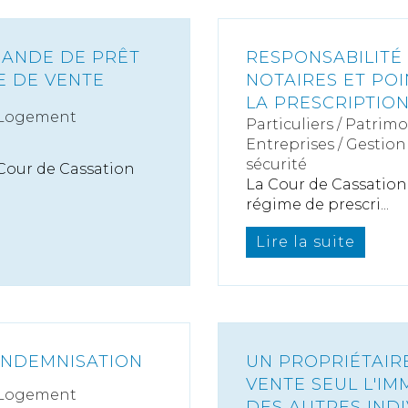
MANDE DE PRÊT
RESPONSABILITÉ
E DE VENTE
NOTAIRES ET POI
LA PRESCRIPTIO
 Logement
Particuliers
/
Patrimo
Entreprises
/
Gestion 
sécurité
a Cour de Cassation
La Cour de Cassation 
régime de prescri...
Lire la suite
 INDEMNISATION
UN PROPRIÉTAIRE
VENTE SEUL L'IM
 Logement
DES AUTRES INDI