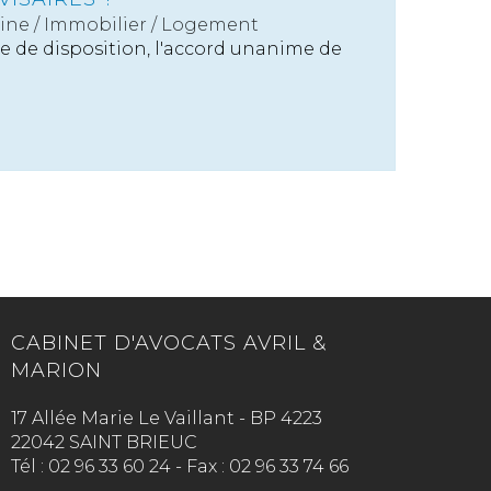
ine
/
Immobilier / Logement
e de disposition, l'accord unanime de
CABINET D'AVOCATS AVRIL &
MARION
17 Allée Marie Le Vaillant - BP 4223
22042 SAINT BRIEUC
Tél :
02 96 33 60 24
-
Fax :
02 96 33 74 66