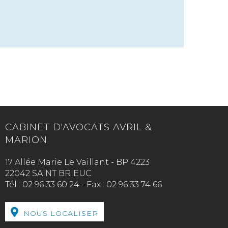
CABINET D'AVOCATS AVRIL &
MARION
17 Allée Marie Le Vaillant - BP 4223
22042 SAINT BRIEUC
Tél :
02 96 33 60 24
-
Fax :
02 96 33 74 66
NOUS LOCALISER