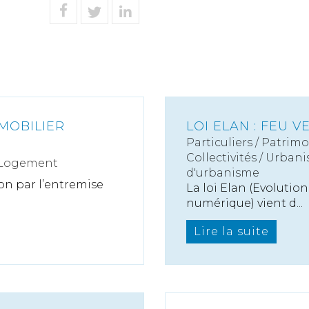
MOBILIER
LOI ELAN : FEU 
Particuliers
/
Patrimo
Collectivités
/
Urbani
 Logement
d'urbanisme
on par l’entremise
La loi Elan (Evoluti
numérique) vient d...
Lire la suite