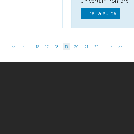
un certain nombre...
Lire la suite
<<
<
...
16
17
18
19
20
21
22
...
>
>>