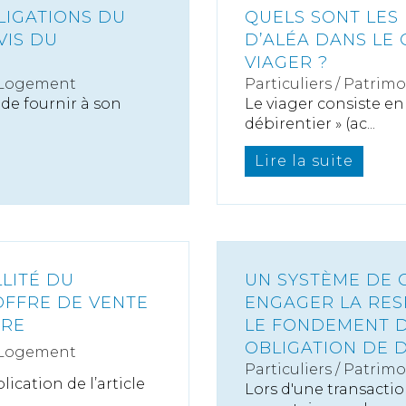
LIGATIONS DU
QUELS SONT LES 
VIS DU
D’ALÉA DANS LE
VIAGER ?
 Logement
Particuliers
/
Patrimo
 de fournir à son
Le viager consiste en
débirentier » (ac...
Lire la suite
LLITÉ DU
UN SYSTÈME DE 
OFFRE DE VENTE
ENGAGER LA RES
IRE
LE FONDEMENT 
OBLIGATION DE 
 Logement
Particuliers
/
Patrimo
ication de l’article
Lors d'une transactio