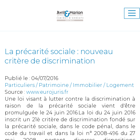
Ouv
le
me
La précarité sociale : nouveau
critère de discrimination
Publié le :
04/07/2016
Particuliers
/
Patrimoine
/
Immobilier / Logement
Source :
www.eurojuris.fr
Une loi visant à lutter contre la discrimination à
raison de la précarité sociale vient d'être
promulguée le 24 juin 2016.La loi du 24 juin 2016
inscrit un 21è critère de discrimination fondé sur
la précarité sociale, dans le code pénal, dans le
code du travail et dans la loi n° 2008-496 du 27