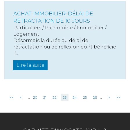
ACHAT IMMOBILIER: DÉLAI DE
RÉTRACTATION DE 10 JOURS
Particuliers
/
Patrimoine
/
Immobilier /
Logement
Désormais la durée du délai de
rétractation ou de réflexion dont bénéficie
l'...
Lire la suite
<<
<
...
20
21
22
23
24
25
26
...
>
>>