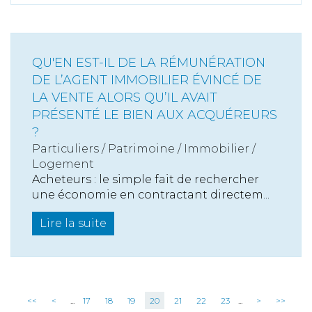
QU'EN EST-IL DE LA RÉMUNÉRATION
DE L’AGENT IMMOBILIER ÉVINCÉ DE
LA VENTE ALORS QU’IL AVAIT
PRÉSENTÉ LE BIEN AUX ACQUÉREURS
?
Particuliers
/
Patrimoine
/
Immobilier /
Logement
Acheteurs : le simple fait de rechercher
une économie en contractant directem...
Lire la suite
<<
<
...
17
18
19
20
21
22
23
...
>
>>