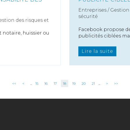
Entreprises
/
Gestion 
sécurité
estion des risques et
Facebook propose dé
t notaire, huissier ou
publicités ciblées ma.
Lire la suite
<<
<
...
15
16
17
18
19
20
21
...
>
>>