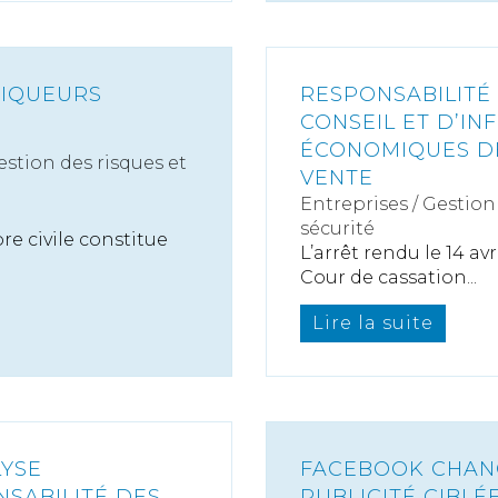
TIQUEURS
RESPONSABILITÉ 
CONSEIL ET D’IN
ÉCONOMIQUES DE
estion des risques et
VENTE
Entreprises
/
Gestion 
sécurité
re civile constitue
L’arrêt rendu le 14 av
Cour de cassation...
Lire la suite
LYSE
FACEBOOK CHANG
SABILITÉ DES
PUBLICITÉ CIBLÉ