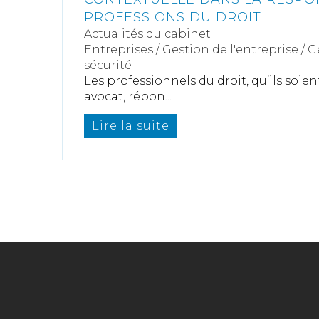
PROFESSIONS DU DROIT
Actualités du cabinet
Entreprises
/
Gestion de l'entreprise
/
G
sécurité
Les professionnels du droit, qu’ils soien
avocat, répon...
Lire la suite