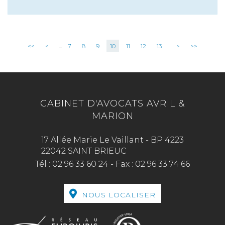
<<
<
...
7
8
9
10
11
12
13
>
>>
CABINET D'AVOCATS AVRIL &
MARION
17 Allée Marie Le Vaillant - BP 4223
22042 SAINT BRIEUC
Tél :
02 96 33 60 24
-
Fax :
02 96 33 74 66
NOUS LOCALISER