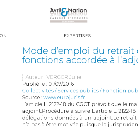
ION
EXPERTISES
Mode d’emploi du retrait 
fonctions accordée à l’ad
Auteur : VERGER Julie
Publié le :
01/09/2016
Collectivités
/
Services publics
/
Fonction publ
Source :
www.eurojuris.fr
L’article L. 2122-18 du CGCT prévoit que le m
adjoint.Procédure à suivre L’article L. 2122-1
délégations données à un adjoint.Le retrait 
n’a pas à être motivée puisque la jurisprudenc