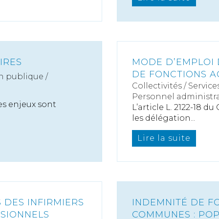
IRES
MODE D’EMPLOI 
DE FONCTIONS A
n publique /
Collectivités
/
Service
Personnel administra
es enjeux sont
L’article L. 2122-18 d
les délégation...
Lire la suite
 DES INFIRMIERS
INDEMNITÉ DE F
SIONNELS
COMMUNES : POP