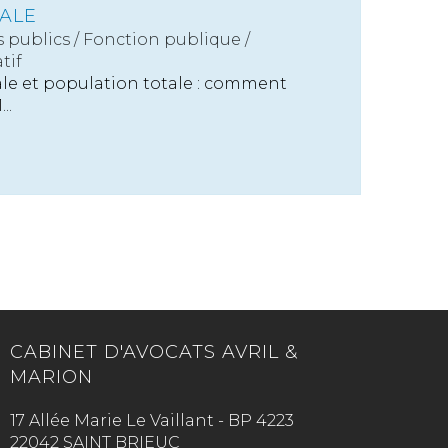
ALE
s publics
/
Fonction publique /
tif
le et population totale : comment
..
CABINET D'AVOCATS AVRIL &
MARION
17 Allée Marie Le Vaillant - BP 4223
22042 SAINT BRIEUC