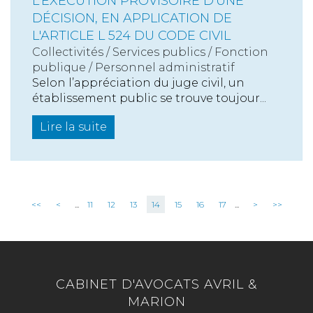
L'EXÉCUTION PROVISOIRE D'UNE
DÉCISION, EN APPLICATION DE
L'ARTICLE L 524 DU CODE CIVIL
Collectivités
/
Services publics
/
Fonction
publique / Personnel administratif
Selon l’appréciation du juge civil, un
établissement public se trouve toujour...
Lire la suite
<<
<
...
11
12
13
14
15
16
17
...
>
>>
CABINET D'AVOCATS AVRIL &
MARION