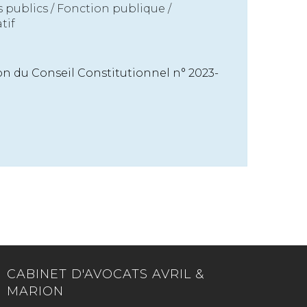
s publics
/
Fonction publique /
tif
sion du Conseil Constitutionnel n° 2023-
CABINET D'AVOCATS AVRIL &
MARION