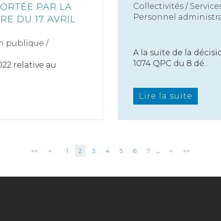
PORTÉE PAR LA
Collectivités
/
Service
Personnel administra
RE DU 17 AVRIL
n publique /
A la suite de la déci
1074 QPC du 8 dé...
22 relative au
Lire la suite
<<
<
1
2
3
4
5
6
7
...
>
>>