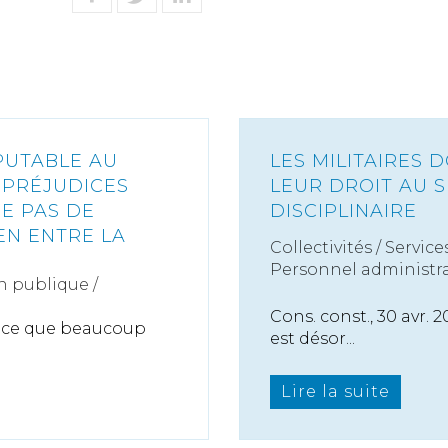
PUTABLE AU
LES MILITAIRES 
S PRÉJUDICES
LEUR DROIT AU 
E PAS DE
DISCIPLINAIRE
EN ENTRE LA
Collectivités
/
Service
Personnel administra
n publique /
Cons. const., 30 avr. 
er ce que beaucoup
est désor...
Lire la suite