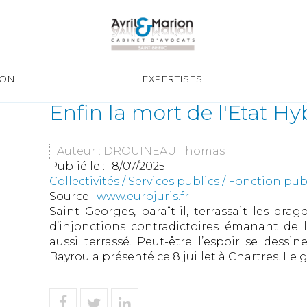
ION
EXPERTISES
Enfin la mort de l'Etat Hy
Auteur : DROUINEAU Thomas
Publié le :
18/07/2025
Collectivités
/
Services publics
/
Fonction publ
Source :
www.eurojuris.fr
Saint Georges, paraît-il, terrassait les drag
d’injonctions contradictoires émanant de l’
aussi terrassé. Peut-être l’espoir se dessin
Bayrou a présenté ce 8 juillet à Chartres. L