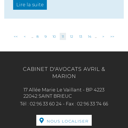
Lire la suite
<<
<
...
8
9
10
11
12
13
14
...
>
>>
CABINET D'AVOCATS AVRIL &
MARION
17 Allée Marie Le Vaillant - BP 4223
22042 SAINT BRIEUC
Tél :
02 96 33 60 24
-
Fax :
02 96 33 74 66
NOUS LOCALISER