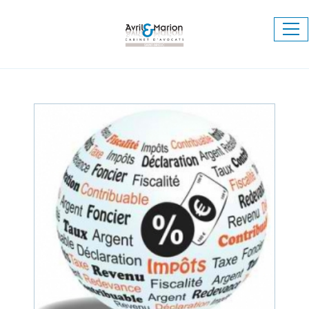
Ouv
le
me