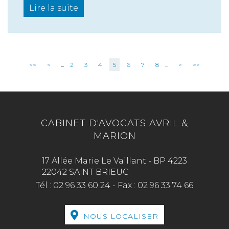
Lire la suite
<<
<
...
2
3
4
5
6
7
8
...
>
>>
CABINET D'AVOCATS AVRIL &
MARION
17 Allée Marie Le Vaillant - BP 4223
22042 SAINT BRIEUC
Tél :
02 96 33 60 24
-
Fax :
02 96 33 74 66
NOUS LOCALISER