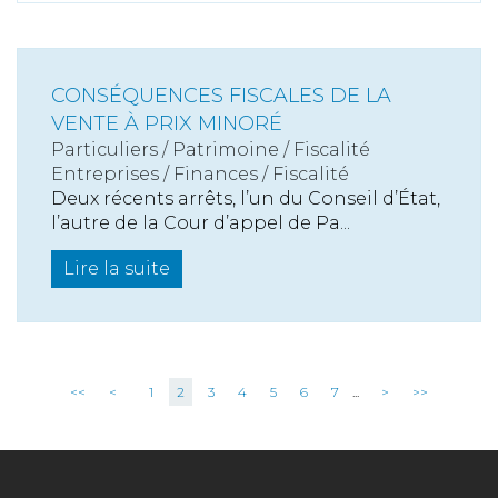
CONSÉQUENCES FISCALES DE LA
VENTE À PRIX MINORÉ
Particuliers
/
Patrimoine
/
Fiscalité
Entreprises
/
Finances
/
Fiscalité
Deux récents arrêts, l’un du Conseil d’État,
l’autre de la Cour d’appel de Pa...
Lire la suite
<<
<
1
2
3
4
5
6
7
...
>
>>