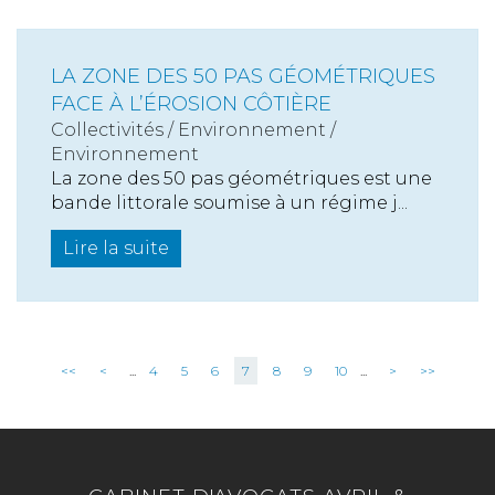
LA ZONE DES 50 PAS GÉOMÉTRIQUES
FACE À L’ÉROSION CÔTIÈRE
Collectivités
/
Environnement
/
Environnement
La zone des 50 pas géométriques est une
bande littorale soumise à un régime j...
Lire la suite
<<
<
...
4
5
6
7
8
9
10
...
>
>>