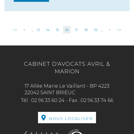
<<
<
...
13
14
15
16
17
18
19
...
>
>>
CABINET D'AVOCATS AVRIL &
MARION
17 Allée Marie Le Vaillant - BP 4223
22042 SAINT BRIEUC
Tél :
02 96 33 60 24
-
Fax :
02 96 33 74 66
NOUS LOCALISER