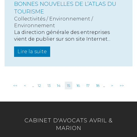
BONNES NOUVELLES DE L’ATLAS DU
TOURISME
Collectivités
/
Environnement
/
Environnement
La direction générale des entreprises
vient de publier sur son site Internet...
Lire la suite
<<
<
...
12
13
14
15
16
17
18
...
>
>>
CABINET D'AVOCATS AVRIL &
MARION