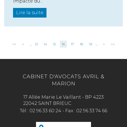
impacté du...
Lire la suite
<<
<
...
13
14
15
16
17
18
19
...
>
>>
CABINET D'AVOCATS AVRIL &
MARION
17 Allée Marie Le Vaillant - BP 4223
22042 SAINT BRIEUC
Tél :
02 96 33 60 24
-
Fax :
02 96 33 74 66