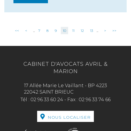
<<
<
...
7
8
9
10
11
12
13
...
>
>>
CABINET D'AVOCATS AVRIL &
MARION
17 Allée Marie Le Vaillant - BP 4223
22042 SAINT BRIEUC
Tél :
02 96 33 60 24
-
Fax :
02 96 33 74 66
NOUS LOCALISER