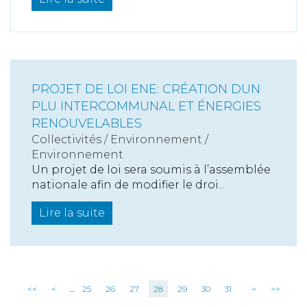
PROJET DE LOI ENE: CRÉATION DUN
PLU INTERCOMMUNAL ET ÉNERGIES
RENOUVELABLES
Collectivités
/
Environnement
/
Environnement
Un projet de loi sera soumis à l’assemblée
nationale afin de modifier le droi...
Lire la suite
<<
<
...
25
26
27
28
29
30
31
>
>>