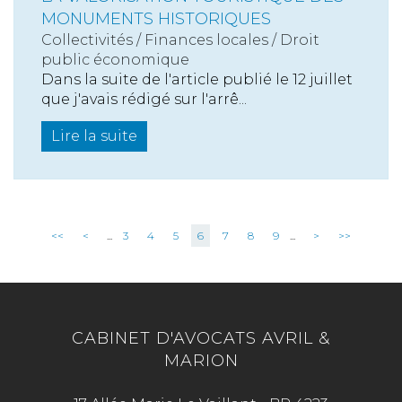
MONUMENTS HISTORIQUES
Collectivités
/
Finances locales
/
Droit
public économique
Dans la suite de l'article publié le 12 juillet
que j'avais rédigé sur l'arrê...
Lire la suite
<<
<
...
3
4
5
6
7
8
9
...
>
>>
CABINET D'AVOCATS AVRIL &
MARION