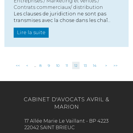
Entreprises
/
Marketing et ventes
/
Contrats commerciaux/ distribution
Les clauses de juridiction ne sont pas
transmises avec la chose dans les chaî...
Lire la suite
<<
<
...
8
9
10
11
12
13
14
>
>>
CABINET D'AVOCATS AVRIL &
MARION
17 Allée Marie Le Vaillant - BP 4223
22042 SAINT BRIEUC