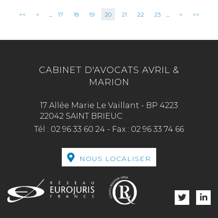
<<
<
...
17
18
19
20
21
22
23
...
>
>>
CABINET D'AVOCATS AVRIL &
MARION
17 Allée Marie Le Vaillant - BP 4223
22042 SAINT BRIEUC
Tél :
02 96 33 60 24
-
Fax :
02 96 33 74 66
NOUS LOCALISER