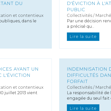
CTANT DU
D'ÉVICTION À L'
PUBLIC
ation et contentieux
Collectivités
/
Marché
publiques, dans le
Par une décision rendu
a précisé qu...
Lire la suite
ICES AYANT UN
INDEMNISATION D
 L'ÉVICTION
DIFFICULTÉS DA
FORFAIT
ation et contentieux
Collectivités
/
Marché
 juillet 2013 vient
La responsabilité de
engagée du seul fait d
Lire la suite