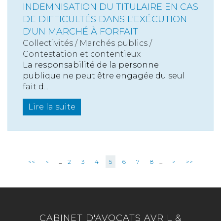
INDEMNISATION DU TITULAIRE EN CAS
DE DIFFICULTÉS DANS L'EXÉCUTION
D'UN MARCHÉ À FORFAIT
Collectivités
/
Marchés publics
/
Contestation et contentieux
La responsabilité de la personne
publique ne peut être engagée du seul
fait d...
Lire la suite
<<
<
...
2
3
4
5
6
7
8
...
>
>>
CABINET D'AVOCATS AVRIL &