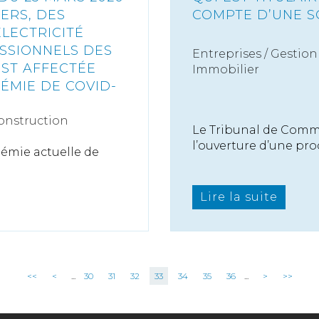
ERS, DES
COMPTE D’UNE S
ÉLECTRICITÉ
SSIONNELS DES
Entreprises
/
Gestion 
EST AFFECTÉE
Immobilier
ÉMIE DE COVID-
onstruction
Le Tribunal de Comm
l’ouverture d’une proc
idémie actuelle de
Lire la suite
<<
<
...
30
31
32
33
34
35
36
...
>
>>