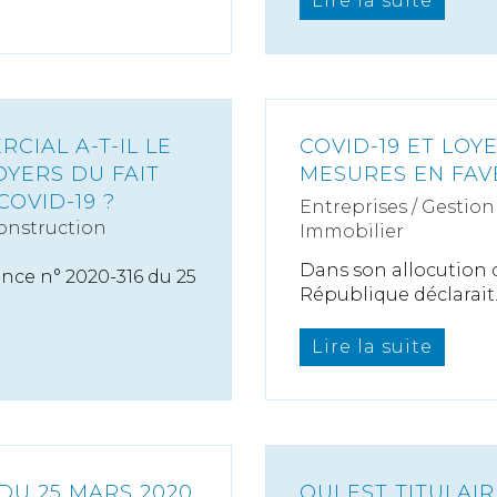
Lire la suite
CIAL A-T-IL LE
COVID-19 ET LOY
OYERS DU FAIT
MESURES EN FAV
COVID-19 ?
Entreprises
/
Gestion 
onstruction
Immobilier
Dans son allocution d
nce n° 2020-316 du 25
République déclarait..
Lire la suite
DU 25 MARS 2020
QUI EST TITULAI