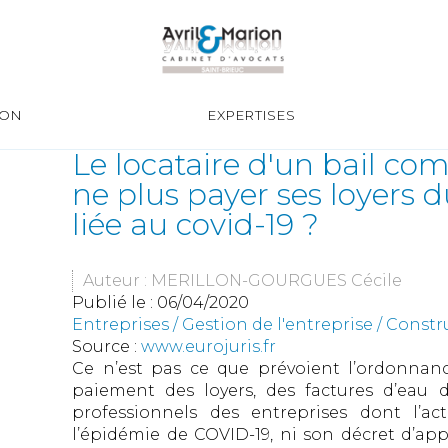
ION
EXPERTISES
Le locataire d'un bail comm
ne plus payer ses loyers du
liée au covid-19 ?
Auteur : MERILLON-GOURGUES Cécile
Publié le :
06/04/2020
Entreprises
/
Gestion de l'entreprise
/
Constr
Source :
www.eurojuris.fr
Ce n’est pas ce que prévoient l’ordonnanc
paiement des loyers, des factures d’eau de
professionnels des entreprises dont l’ac
l’épidémie de COVID-19, ni son décret d’app