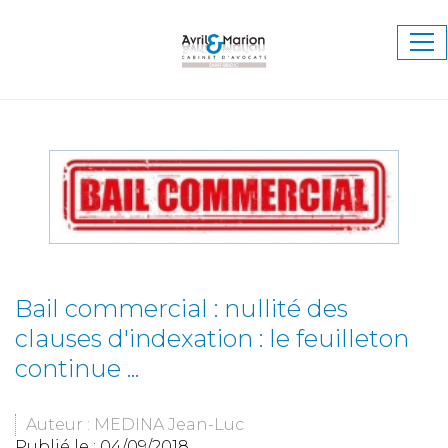
Ouv
le
me
Bail commercial : nullité des
clauses d'indexation : le feuilleton
continue ...
Auteur : MEDINA Jean-Luc
Publié le :
04/09/2018