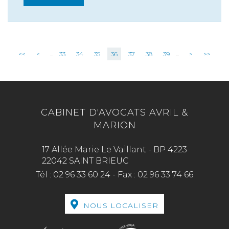
<<
<
...
33
34
35
36
37
38
39
...
>
>>
CABINET D'AVOCATS AVRIL &
MARION
17 Allée Marie Le Vaillant - BP 4223
22042 SAINT BRIEUC
Tél :
02 96 33 60 24
-
Fax :
02 96 33 74 66
NOUS LOCALISER