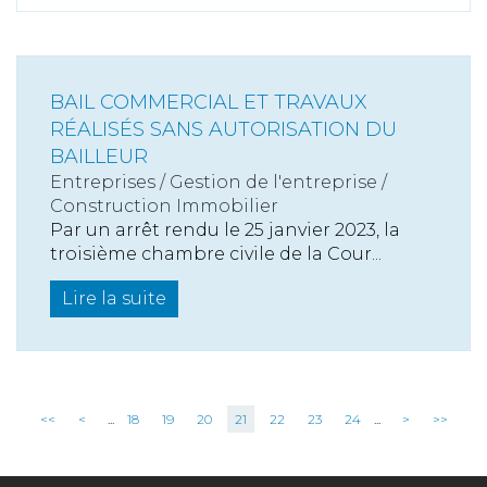
BAIL COMMERCIAL ET TRAVAUX
RÉALISÉS SANS AUTORISATION DU
BAILLEUR
Entreprises
/
Gestion de l'entreprise
/
Construction Immobilier
Par un arrêt rendu le 25 janvier 2023, la
troisième chambre civile de la Cour...
Lire la suite
<<
<
...
18
19
20
21
22
23
24
...
>
>>