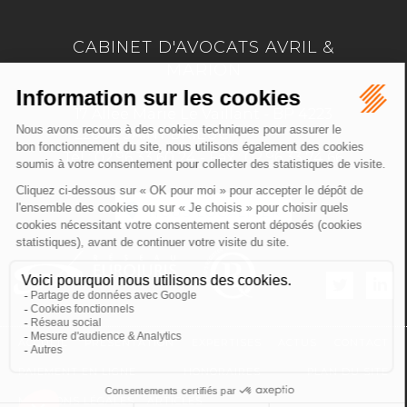
CABINET D'AVOCATS AVRIL &
MARION
17 Allée Marie Le Vaillant - BP 4223
22042 SAINT BRIEUC
Tél :
02 96 33 60 24
-
Fax :
02 96 33 74 66
NOUS LOCALISER
ACCUEIL
PRÉSENTATION
EXPERTISES
ACTUS
CONTACT
PAIEMENT EN LIGNE
HONORAIRES
PLAN DU SITE
MENTIONS LÉGALES
ARTICLES