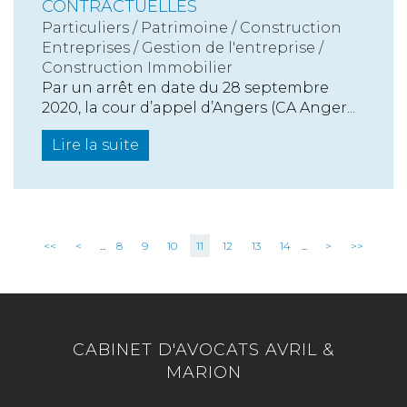
CONTRACTUELLES
Particuliers
/
Patrimoine
/
Construction
Entreprises
/
Gestion de l'entreprise
/
Construction Immobilier
Par un arrêt en date du 28 septembre
2020, la cour d’appel d’Angers (CA Anger...
Lire la suite
<<
<
...
8
9
10
11
12
13
14
...
>
>>
CABINET D'AVOCATS AVRIL &
MARION