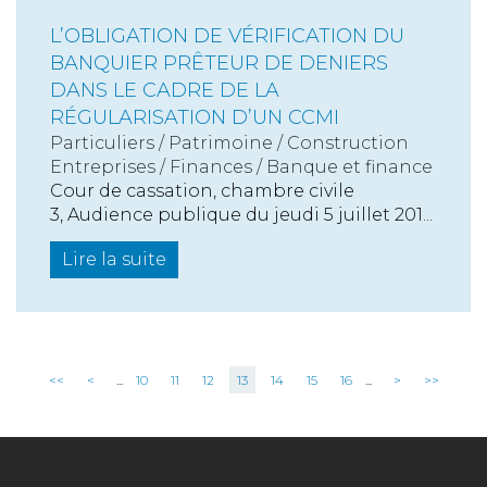
L’OBLIGATION DE VÉRIFICATION DU
BANQUIER PRÊTEUR DE DENIERS
DANS LE CADRE DE LA
RÉGULARISATION D’UN CCMI
Particuliers
/
Patrimoine
/
Construction
Entreprises
/
Finances
/
Banque et finance
Cour de cassation, chambre civile
3, Audience publique du jeudi 5 juillet 201...
Lire la suite
<<
<
...
10
11
12
13
14
15
16
...
>
>>