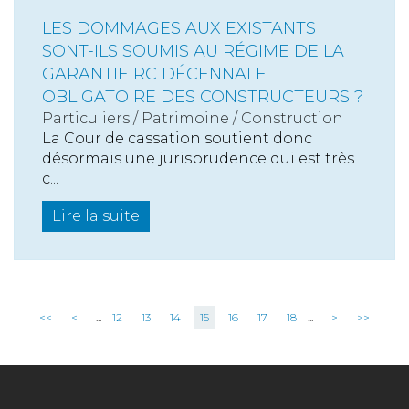
LES DOMMAGES AUX EXISTANTS
SONT-ILS SOUMIS AU RÉGIME DE LA
GARANTIE RC DÉCENNALE
OBLIGATOIRE DES CONSTRUCTEURS ?
Particuliers
/
Patrimoine
/
Construction
La Cour de cassation soutient donc
désormais une jurisprudence qui est très
c...
Lire la suite
<<
<
...
12
13
14
15
16
17
18
...
>
>>