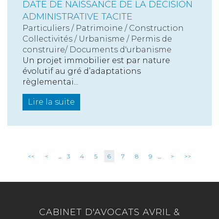
DATE DE NAISSANCE DE LA DÉCISION
ADMINISTRATIVE TACITE
Particuliers
/
Patrimoine
/
Construction
Collectivités
/
Urbanisme
/
Permis de
construire/ Documents d'urbanisme
Un projet immobilier est par nature
évolutif au gré d’adaptations
règlementai...
Lire la suite
<<
<
...
3
4
5
6
7
8
9
...
>
>>
CABINET D'AVOCATS AVRIL &