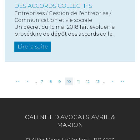
DES ACCORDS COLLECTIFS
Entreprises
/
Gestion de l'entreprise
/
Communication et vie sociale
Un décret du 15 mai 2018 fait évoluer la
procédure de dépôt des accords colle...
Lire la suite
<<
<
...
7
8
9
10
11
12
13
...
>
>>
CABINET D'AVOCATS AVRIL &
MARION