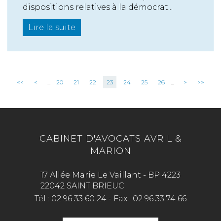
dispositions relatives à la démocrat...
Lire la suite
<<
<
...
20
21
22
23
24
25
26
...
>
>>
CABINET D'AVOCATS AVRIL &
MARION
17 Allée Marie Le Vaillant - BP 4223
22042 SAINT BRIEUC
Tél :
02 96 33 60 24
-
Fax :
02 96 33 74 66