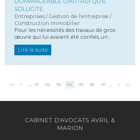
DOMMAGEABLE D'AUTRUI QU'IL
SOLLICITE
Entreprises
/
Gestion de l'entreprise
/
Construction Immobilier
Pour les nécessités des travaux de gros
œuvre qui lui avaient été confiés, un...
Lire la suite
<<
<
...
111
112
113
114
115
116
117
...
>
>>
CABINET D'AVOCATS AVRIL &
MARION