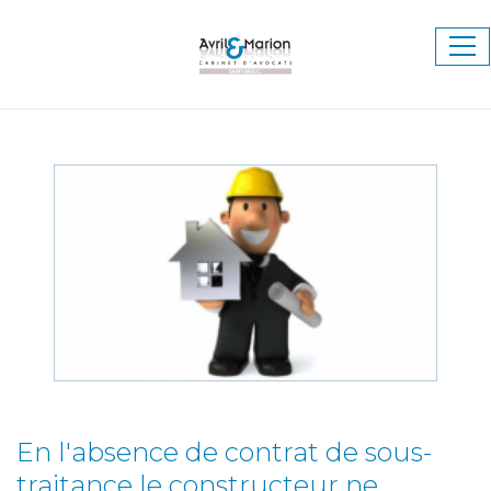
Ouv
le
me
En l'absence de contrat de sous-
traitance le constructeur ne