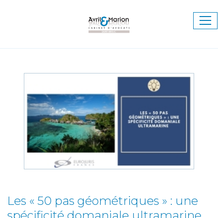
Ouv
le
me
Les « 50 pas géométriques » : une
spécificité domaniale ultramarine