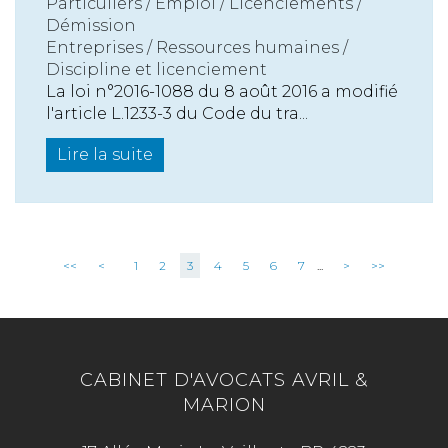
Particuliers
/
Emploi
/
Licenciements /
Démission
Entreprises
/
Ressources humaines
/
Discipline et licenciement
La loi n°2016-1088 du 8 août 2016 a modifié
l'article L.1233-3 du Code du tra...
Lire la suite
<<
<
1
2
3
4
5
6
7
...
>
>>
CABINET D'AVOCATS AVRIL &
MARION