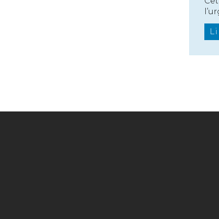
Cet
l’u
Li