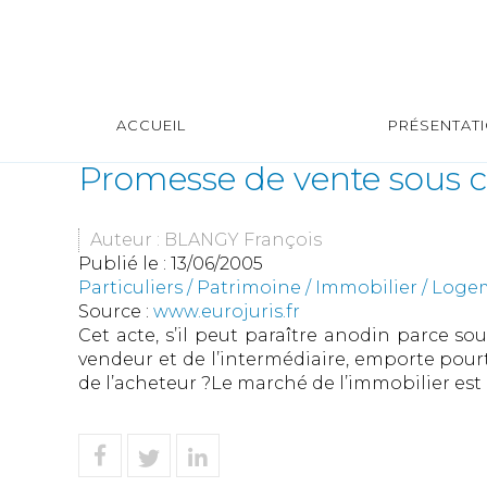
ACCUEIL
PRÉSENTAT
Promesse de vente sous c
Auteur : BLANGY François
Publié le :
13/06/2005
Particuliers
/
Patrimoine
/
Immobilier / Log
Source :
www.eurojuris.fr
Cet acte, s’il peut paraître anodin parce so
vendeur et de l’intermédiaire, emporte pour
de l’acheteur ?Le marché de l’immobilier est 