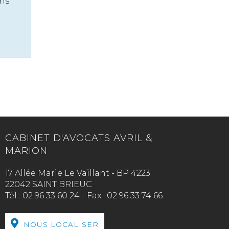
ans
CABINET D'AVOCATS AVRIL &
MARION
17 Allée Marie Le Vaillant - BP 4223
22042 SAINT BRIEUC
Tél :
02 96 33 60 24
-
Fax :
02 96 33 74 66
NOUS LOCALISER