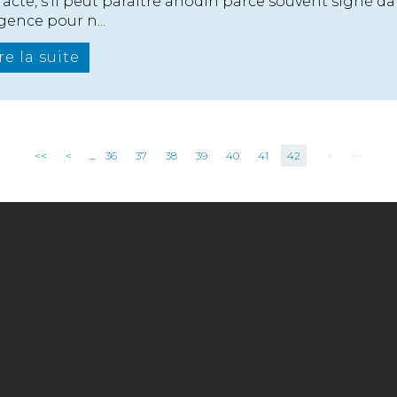
 acte, s’il peut paraître anodin parce souvent signé d
rgence pour n...
re la suite
<<
<
...
36
37
38
39
40
41
42
>
>>