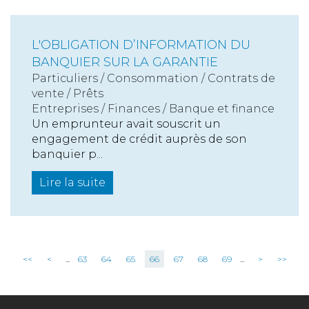
L'OBLIGATION D’INFORMATION DU
BANQUIER SUR LA GARANTIE
Particuliers
/
Consommation
/
Contrats de
vente / Prêts
Entreprises
/
Finances
/
Banque et finance
Un emprunteur avait souscrit un
engagement de crédit auprès de son
banquier p...
Lire la suite
<<
<
...
63
64
65
66
67
68
69
...
>
>>